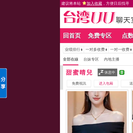
建议将本站
加入收藏
，方便日后找寻
回首页
免费专区
点
业绩排行
一对多收费
一对一收费
全部在線
台妹专区
內地主播
甜蜜晴兒
休息中
免費視訊
进入包厢
送