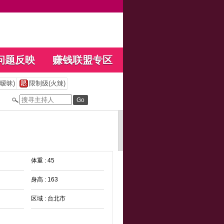
问题反映
赚钱联盟专区
暧昧)
限制级(火辣)
体重 : 45
身高 : 163
区域 : 台北市