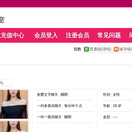
数充值中心
会员登入
注册会员
常见问题
指数
普通级(清纯)
辅导级(
礼
免费文字聊天 :
關閉
性别 : 女性
一对多视讯聊天 :
每分钟 5 点
年龄 : 28 岁
一对一视讯聊天 :
關閉
血型 : ----