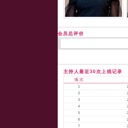
会员总评价
主持人最近30次上线记录
项 次
1
2
3
4
5
6
7