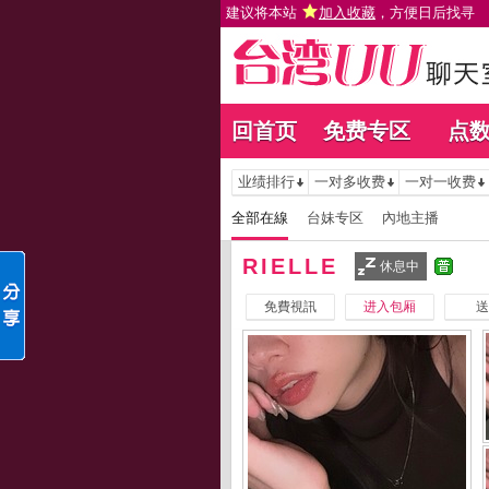
建议将本站
加入收藏
，方便日后找寻
回首页
免费专区
点
业绩排行
一对多收费
一对一收费
全部在線
台妹专区
內地主播
RIELLE
休息中
免費視訊
进入包厢
送