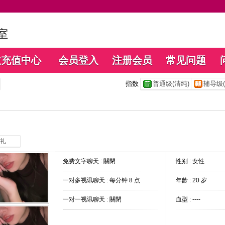
数充值中心
会员登入
注册会员
常见问题
指数
普通级(清纯)
辅导级(
礼
免费文字聊天 :
關閉
性别 : 女性
一对多视讯聊天 :
每分钟 8 点
年龄 : 20 岁
一对一视讯聊天 :
關閉
血型 : ----