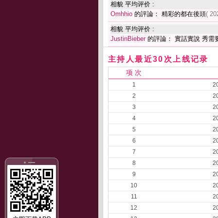
相貌 平均评价 :
Omhhio
的評論： 精彩的都在後頭
( 20
相貌 平均评价 :
JustinBieber
的評論： 實話實說 秀需
主持人最近30次上线记录
项 次
1
2
2
2
3
2
4
2
5
2
6
2
7
2
8
2
9
2
10
2
11
2
12
2