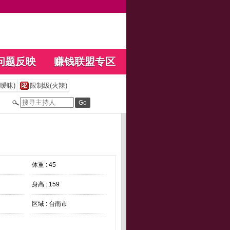
问题反映
赚钱联盟专区
暧昧)
限制级(火辣)
体重 : 45
身高 : 159
区域 : 台南市