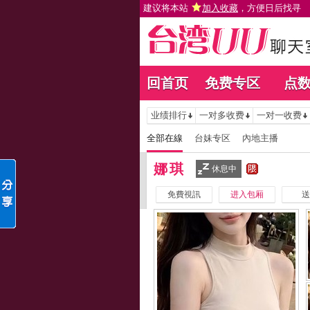
建议将本站
加入收藏
，方便日后找寻
回首页
免费专区
点
业绩排行
一对多收费
一对一收费
全部在線
台妹专区
內地主播
娜琪
休息中
免費視訊
进入包厢
送