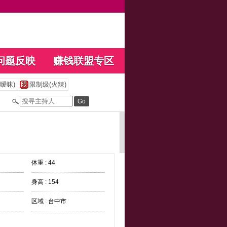
问题反映
赚钱联盟专区
暧昧)
限制级(火辣)
体重 : 44
身高 : 154
区域 : 台中市