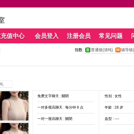
数充值中心
会员登入
注册会员
常见问题
指数
普通级(清纯)
辅导级(
礼
免费文字聊天 :
關閉
性别 : 女性
一对多视讯聊天 :
每分钟 8 点
年龄 : 28 岁
一对一视讯聊天 :
關閉
血型 : ----