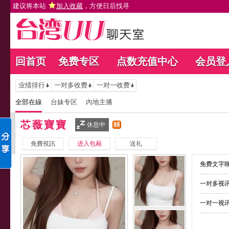
建议将本站
加入收藏
，方便日后找寻
回首页
免费专区
点数充值中心
会员登
业绩排行
一对多收费
一对一收费
全部在線
台妹专区
內地主播
芯薇寶寶
休息中
免費視訊
进入包厢
送礼
免费文字聊
一对多视讯
一对一视讯