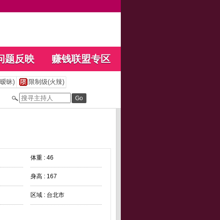
问题反映
赚钱联盟专区
暧昧)
限制级(火辣)
体重 : 46
身高 : 167
区域 : 台北市