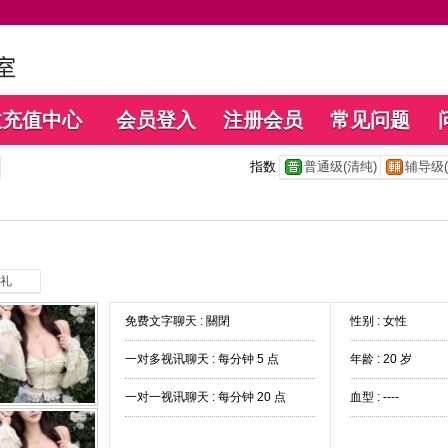
数充值中心
会员登入
注册会员
常见问题
指数
普通级(清纯)
辅导级(
礼
免费文字聊天 :
關閉
性别 : 女性
一对多视讯聊天 :
每分钟 5 点
年龄 : 20 岁
一对一视讯聊天 :
每分钟 20 点
血型 : ----