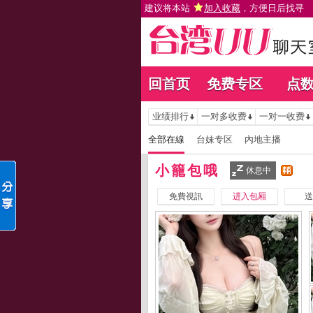
建议将本站
加入收藏
，方便日后找寻
回首页
免费专区
点
业绩排行
一对多收费
一对一收费
全部在線
台妹专区
內地主播
小籠包哦
休息中
免費視訊
进入包厢
送