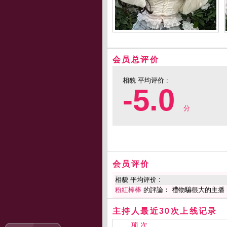
会员总评价
相貌 平均评价 :
-5.0
分
会员评价
相貌 平均评价 :
粉紅棒棒
的評論： 禮物騙很大的主播
主持人最近30次上线记录
项 次