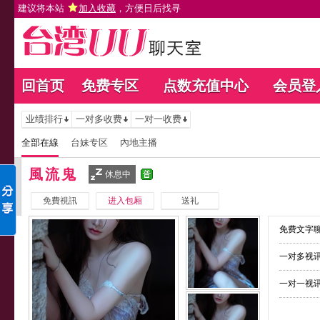
建议将本站
加入收藏
，方便日后找寻
回首页
免费专区
点数充值中心
会员登
业绩排行
一对多收费
一对一收费
全部在線
台妹专区
內地主播
風流鬼
休息中
免費視訊
进入包厢
送礼
免费文字聊
一对多视讯
一对一视讯