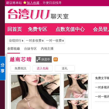
建议将本站
加入收藏
，方便日后找寻
回首页
免费专区
点数充值中心
会员登
业绩排行
一对多收费
一对一收费
全部在線
台妹专区
內地主播
越南芯晴
休息中
免費視訊
进入包厢
送礼
免费文字聊
一对多视讯
一对一视讯