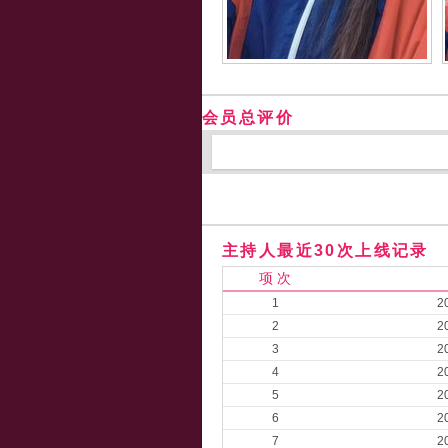
会员总评价
主持人最近30次上线记录
项 次
1
2
2
2
3
2
4
2
5
2
6
2
7
2