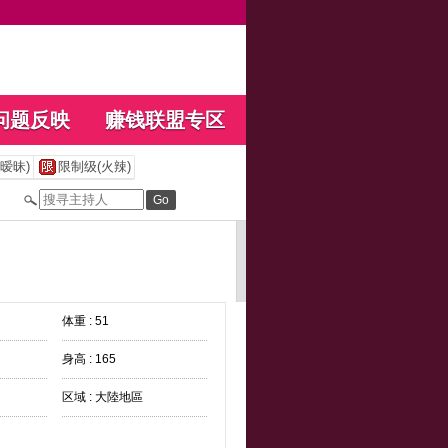
问题反映
赚钱联盟专区
暧昧)
限制级(火辣)
体重 : 51
身高 : 165
区域 : 大陸地區