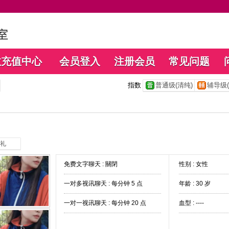
数充值中心
会员登入
注册会员
常见问题
指数
普通级(清纯)
辅导级(
礼
免费文字聊天 :
關閉
性别 : 女性
一对多视讯聊天 :
每分钟 5 点
年龄 : 30 岁
一对一视讯聊天 :
每分钟 20 点
血型 : ----