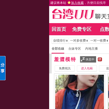
建议将本站
加入收藏
，方便日后找寻
回首页
免费专区
点
业绩排行
一对多收费
一对一收费
全部在線
台妹专区
內地主播
羞澀模特
休息中
免費視訊
进入包厢
送