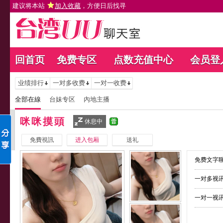
建议将本站
加入收藏
，方便日后找寻
回首页
免费专区
点数充值中心
会员登
业绩排行
一对多收费
一对一收费
全部在線
台妹专区
內地主播
咪咪摸頭
休息中
免費視訊
进入包厢
送礼
免费文字聊
一对多视讯
一对一视讯