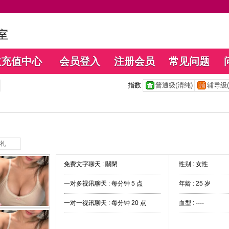
数充值中心
会员登入
注册会员
常见问题
指数
普通级(清纯)
辅导级(
礼
免费文字聊天 :
關閉
性别 : 女性
一对多视讯聊天 :
每分钟 5 点
年龄 : 25 岁
一对一视讯聊天 :
每分钟 20 点
血型 : ----