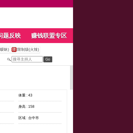
问题反映
赚钱联盟专区
暧昧)
限制级(火辣)
体重 : 43
身高 : 158
区域 : 台中市