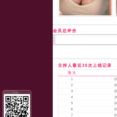
会员总评价
主持人最近30次上线记录
项 次
1
2
2
2
3
2
4
2
5
2
6
2
7
2