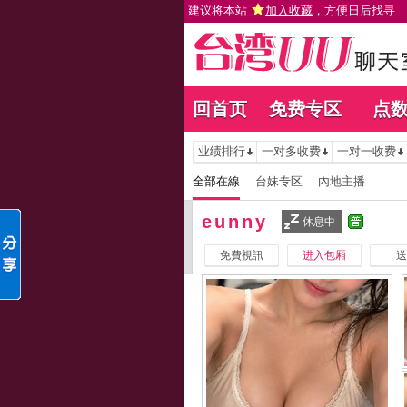
建议将本站
加入收藏
，方便日后找寻
回首页
免费专区
点
业绩排行
一对多收费
一对一收费
全部在線
台妹专区
內地主播
eunny
休息中
免費視訊
进入包厢
送