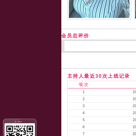
会员总评价
主持人最近30次上线记录
项 次
1
2
2
2
3
2
4
2
5
2
6
2
7
2