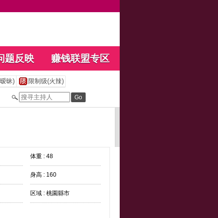
问题反映
赚钱联盟专区
暧昧)
限制级(火辣)
体重 : 48
身高 : 160
区域 : 桃園縣市