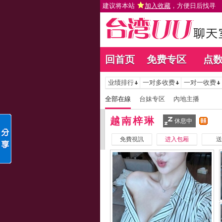
建议将本站
加入收藏
，方便日后找寻
回首页
免费专区
点
业绩排行
一对多收费
一对一收费
全部在線
台妹专区
內地主播
越南梓琳
休息中
免費視訊
进入包厢
送