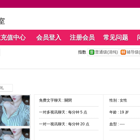
数充值中心
会员登入
注册会员
常见问题
指数
普通级(清纯)
辅导级(
礼
免费文字聊天 :
關閉
性别 : 女性
一对多视讯聊天 :
每分钟 5 点
年龄 : 19 岁
一对一视讯聊天 :
每分钟 20 点
血型 : ----