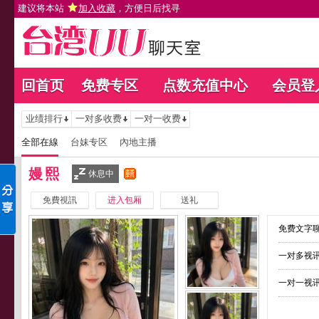
建议将本站
加入收藏
，方便日后找寻
回首页
免费专区
点数充值中心
会员登
业绩排行
一对多收费
一对一收费
全部在線
台妹专区
內地主播
嫚熙
休息中
免費視訊
进入包厢
送礼
免费文字聊
一对多视讯
一对一视讯