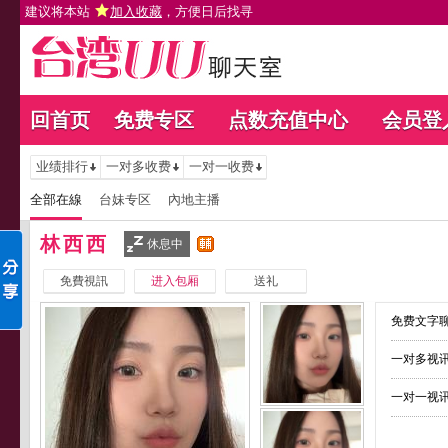
建议将本站
加入收藏
，方便日后找寻
回首页
免费专区
点数充值中心
会员登
业绩排行
一对多收费
一对一收费
全部在線
台妹专区
內地主播
林西西
休息中
免費視訊
进入包厢
送礼
免费文字聊
一对多视讯
一对一视讯