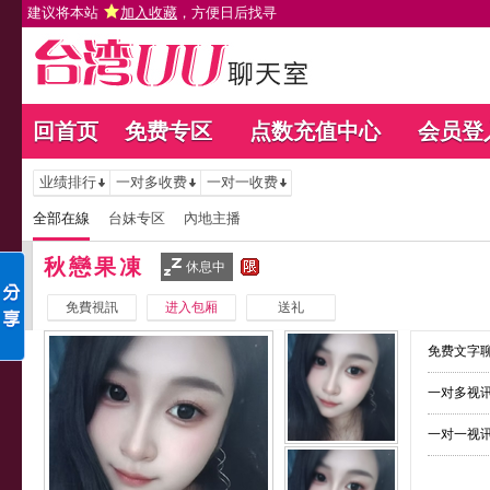
建议将本站
加入收藏
，方便日后找寻
回首页
免费专区
点数充值中心
会员登
业绩排行
一对多收费
一对一收费
全部在線
台妹专区
內地主播
秋戀果凍
休息中
免費視訊
进入包厢
送礼
免费文字聊
一对多视讯
一对一视讯