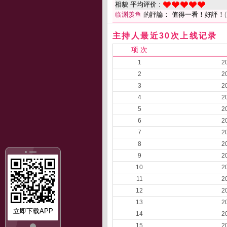
相貌 平均评价 :
临渊羡鱼
的評論： 值得一看！好評！
主持人最近30次上线记录
项 次
1
2
2
2
3
2
4
2
5
2
6
2
7
2
8
2
9
2
10
2
11
2
12
2
13
2
立即下载APP
14
2
15
2