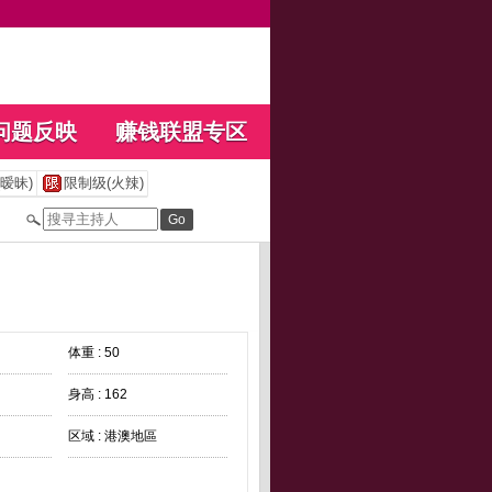
问题反映
赚钱联盟专区
暧昧)
限制级(火辣)
体重 : 50
身高 : 162
区域 : 港澳地區