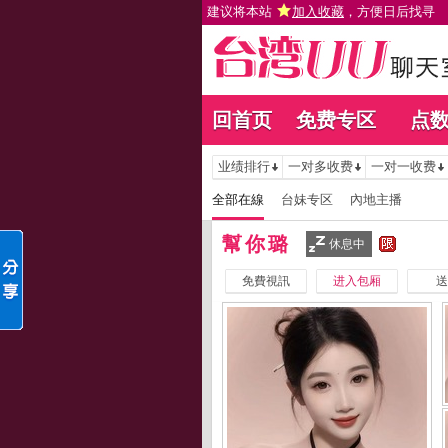
建议将本站
加入收藏
，方便日后找寻
回首页
免费专区
点
业绩排行
一对多收费
一对一收费
全部在線
台妹专区
內地主播
幫你璐
休息中
免費視訊
进入包厢
送