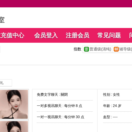
数充值中心
会员登入
注册会员
常见问题
指数
普通级(清纯)
辅导级(
礼
免费文字聊天 :
關閉
性别 : 女性
一对多视讯聊天 :
每分钟 8 点
年龄 : 24 岁
一对一视讯聊天 :
每分钟 30 点
血型 : ----