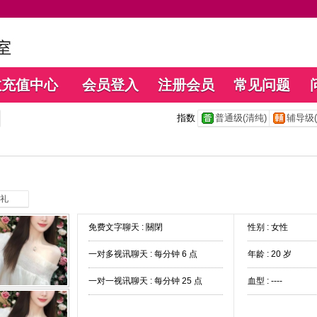
数充值中心
会员登入
注册会员
常见问题
指数
普通级(清纯)
辅导级(
礼
免费文字聊天 :
關閉
性别 : 女性
一对多视讯聊天 :
每分钟 6 点
年龄 : 20 岁
一对一视讯聊天 :
每分钟 25 点
血型 : ----