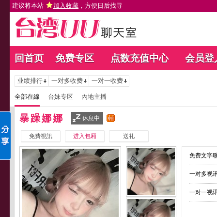
建议将本站
加入收藏
，方便日后找寻
回首页
免费专区
点数充值中心
会员登
业绩排行
一对多收费
一对一收费
全部在線
台妹专区
內地主播
暴躁娜娜
休息中
免費視訊
进入包厢
送礼
免费文字聊
一对多视讯
一对一视讯