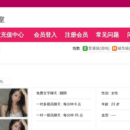
数充值中心
会员登入
注册会员
常见问题
指数
普通级(清纯)
辅导级(
礼
免费文字聊天 :
關閉
性别 : 女性
一对多视讯聊天 :
每分钟 8 点
年龄 : 23 岁
一对一视讯聊天 :
每分钟 35 点
血型 : ----