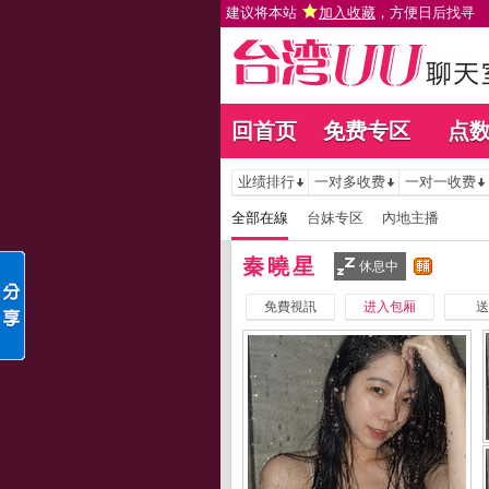
建议将本站
加入收藏
，方便日后找寻
回首页
免费专区
点
业绩排行
一对多收费
一对一收费
全部在線
台妹专区
內地主播
秦曉星
休息中
免費視訊
进入包厢
送