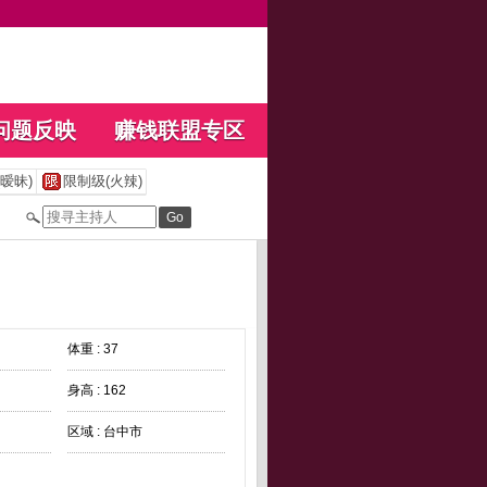
问题反映
赚钱联盟专区
暧昧)
限制级(火辣)
体重 : 37
身高 : 162
区域 : 台中市