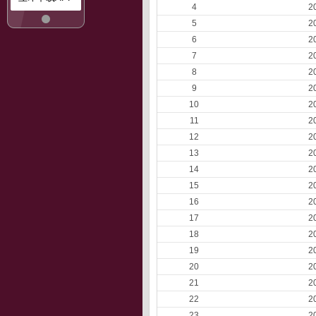
4
2
5
2
6
2
7
2
8
2
9
2
10
2
11
2
12
2
13
2
14
2
15
2
16
2
17
2
18
2
19
2
20
2
21
2
22
2
23
2