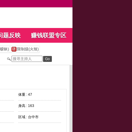
问题反映
赚钱联盟专区
暧昧)
限制级(火辣)
体重 : 47
身高 : 163
区域 : 台中市