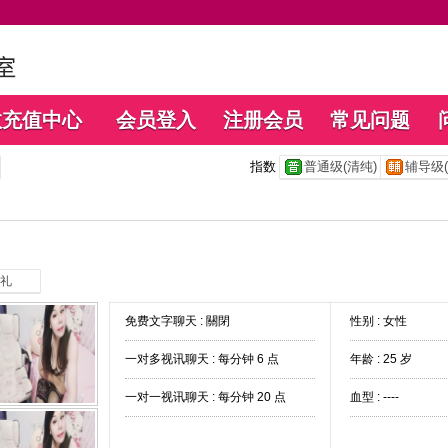
数充值中心
会员登入
注册会员
常见问题
指数
普通级(清纯)
辅导级(
礼
免费文字聊天 :
關閉
性别 : 女性
一对多视讯聊天 :
每分钟 6 点
年龄 : 25 岁
一对一视讯聊天 :
每分钟 20 点
血型 : ----