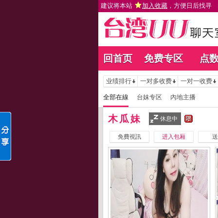
建议将本站
加入收藏
，方便日后找寻
回首页
免费专区
点
业绩排行
一对多收费
一对一收费
全部在線
台妹专区
內地主播
木瓜妹
休息中
免費視訊
进入包厢
送