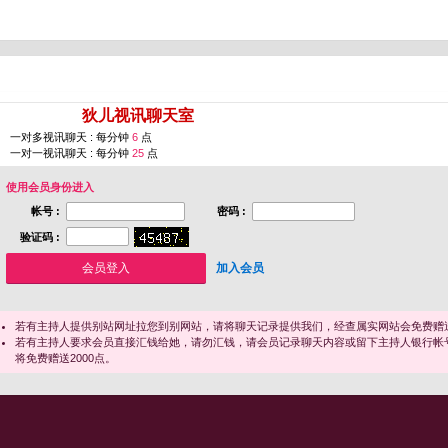
您即将进入 [
狄儿视讯聊天室
]
一对多视讯聊天 : 每分钟
6
点
一对一视讯聊天 : 每分钟
25
点
使用会员身份进入
帐号 :
密码 :
验证码 :
加入会员
若有主持人提供别站网址拉您到别网站，请将聊天记录提供我们，经查属实网站会免费赠送
若有主持人要求会员直接汇钱给她，请勿汇钱，请会员记录聊天内容或留下主持人银行帐
将免费赠送2000点。