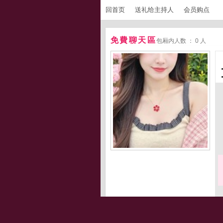
回首页
送礼给主持人
会员购点
免費聊天區
包厢内人数 ： 0 人