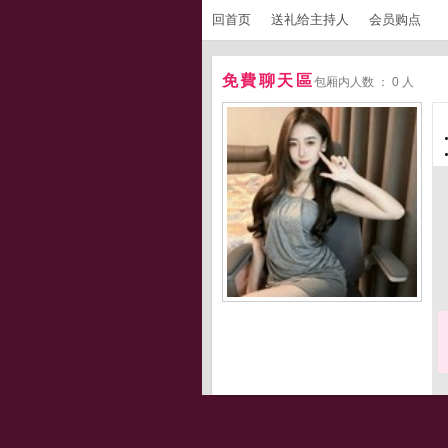
回首页
送礼给主持人
会员购点
免費聊天區
包厢内人数 ： 0 人