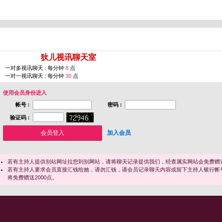
您即将进入 [
狄儿视讯聊天室
]
一对多视讯聊天 : 每分钟
8
点
一对一视讯聊天 : 每分钟
30
点
使用会员身份进入
帐号 :
密码 :
验证码 :
加入会员
若有主持人提供别站网址拉您到别网站，请将聊天记录提供我们，经查属实网站会免费赠送
若有主持人要求会员直接汇钱给她，请勿汇钱，请会员记录聊天内容或留下主持人银行帐
将免费赠送2000点。