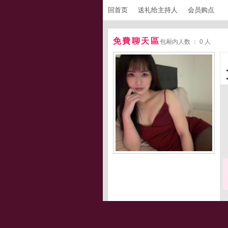
回首页
送礼给主持人
会员购点
免費聊天區
包厢内人数 ： 0 人