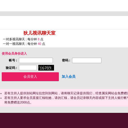
您即将进入 [
狄儿视讯聊天室
]
一对多视讯聊天 : 每分钟
8
点
一对一视讯聊天 : 每分钟
40
点
使用会员身份进入
帐号 :
密码 :
验证码 :
加入会员
若有主持人提供别站网址拉您到别网站，请将聊天记录提供我们，经查属实网站会免费赠送
若有主持人要求会员直接汇钱给她，请勿汇钱，请会员记录聊天内容或留下主持人银行帐
将免费赠送2000点。