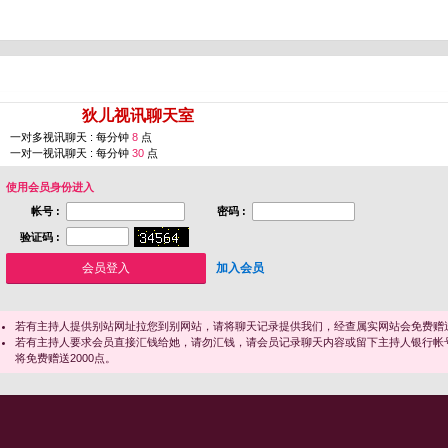
您即将进入 [
狄儿视讯聊天室
]
一对多视讯聊天 : 每分钟
8
点
一对一视讯聊天 : 每分钟
30
点
使用会员身份进入
帐号 :
密码 :
验证码 :
加入会员
若有主持人提供别站网址拉您到别网站，请将聊天记录提供我们，经查属实网站会免费赠送
若有主持人要求会员直接汇钱给她，请勿汇钱，请会员记录聊天内容或留下主持人银行帐
将免费赠送2000点。