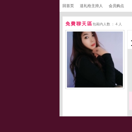
回首页
送礼给主持人
会员购点
免費聊天區
包厢内人数 ： 4 人