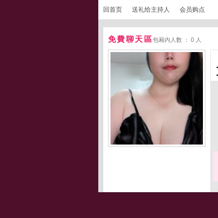
回首页
送礼给主持人
会员购点
免費聊天區
包厢内人数 ： 0 人