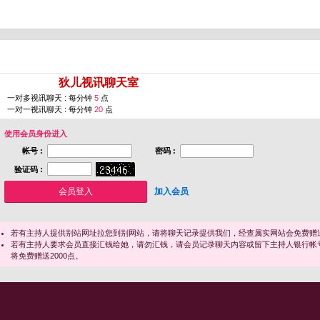
您即将进入 [
狄儿视讯聊天室
]
一对多视讯聊天 : 每分钟
5
点
一对一视讯聊天 : 每分钟
20
点
使用会员身份进入
帐号 :
密码 :
验证码 :
加入会员
若有主持人提供别站网址拉您到别网站，请将聊天记录提供我们，经查属实网站会免费赠送
若有主持人要求会员直接汇钱给她，请勿汇钱，请会员记录聊天内容或留下主持人银行帐
将免费赠送2000点。